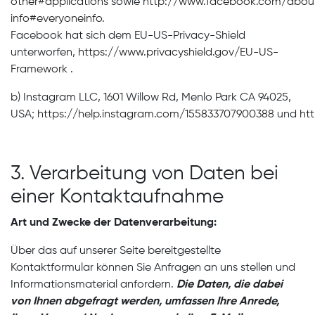
other#applications
sowie
http://www.facebook.com/about
info#everyoneinfo
.
Facebook hat sich dem EU-US-Privacy-Shield
unterworfen,
https://www.privacyshield.gov/EU-US-
Framework
.
b) Instagram LLC, 1601 Willow Rd, Menlo Park CA 94025,
USA;
https://help.instagram.com/155833707900388
und
ht
3. Verarbeitung von Daten bei
einer Kontaktaufnahme
Art und Zwecke der Datenverarbeitung:
Über das auf unserer Seite bereitgestellte
Kontaktformular können Sie Anfragen an uns stellen und
Informationsmaterial anfordern.
Die Daten, die dabei
von Ihnen abgefragt werden, umfassen Ihre Anrede,